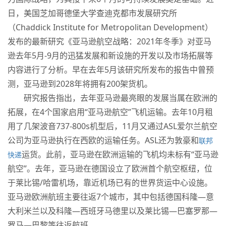
日，美国芝加哥德堡大学查迪克都市发展研究所
（Chaddick Institute for Metropolitan Development）
发布的最新研究《亚马逊航空战略：2021年冬季》对亚马
逊去年5月-9月的迅猛发展和新设施的开发以及市场拓展等
内容进行了分析。早在去年5月该研究所发布的报告中曾预
测，亚马逊到2028年将拥有200架货机。
研究报告指出，去年亚马逊最亮眼的发展当属在欧洲的
拓展，在4个国家启用“亚马逊航空”飞机运输。去年10月租
用了几架波音737-800s机型后，11月又通过ASL爱尔兰航空
公司为亚马逊执行在西欧的运输任务。ASL还为敦豪和
联邦
运货。此前，亚马逊在欧洲运输的飞机均未标有“亚马逊
快递
航空”。去年，亚马逊在德国设立了欧洲首个航空枢纽，位
于莱比锡/哈雷机场，靠近机场已有的世界货运中心设施。
亚马逊欧洲航班主要往返7个城市，其中包括德国科隆—意
大利米兰以及科隆—西班牙马德里以及莱比锡—巴塞罗那—
罗马—巴黎等往返航班。