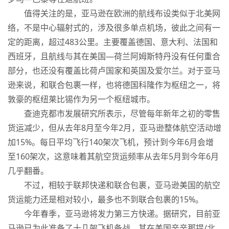
值得关注的是，亚马逊在欧洲的航线布设类似于北美网
络，不是中心辐射式的，涉及很多单点机场，彼此之间有一
定的距离，超过483公里。主要覆盖德国、意大利、法国和
西班牙，且航线与其在美国—荷兰阿姆斯特丹没有任何重合
部分，也还没有覆盖比荷卢国家和英国及爱尔兰。对于亚马
逊来说，和联合包裹一样，也将德国科隆作为枢纽之一，将
敦豪的枢纽莱比锡作为另一个枢纽城市。
查迪克都市发展研究所表示，尽管每年新年之初的零售
货运减少，但从去年8月至今年2月，亚马逊整体航空活动增
加15%。每日平均飞行140架次飞机，预计到今年6月会增
至160架次，这意味着其航空货运频率从去年5月到今年6月
几乎翻番。
不过，相较于联邦快递和联合包裹，亚马逊美国的航空
货运能力还是相对较小，最多也不到联合包裹的15%。
今年春季，亚马逊将发力第三方快递。据研究，目前亚
马逊已为此准备了十几架飞机备战。其在美国辛辛那提/北